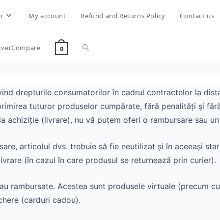
p
My account
Refund and Returns Policy
Contact us
EverCompare
0
ind drepturile consumatorilor în cadrul contractelor la dis
primirea tuturor produselor cumpărate, fără penalități și fă
a achiziție (livrare), nu vă putem oferi o rambursare sau u
are, articolul dvs. trebuie să fie neutilizat și în aceeași sta
vrare (în cazul în care produsul se returnează prin curier).
sau rambursate. Acestea sunt produsele virtuale (precum cu
here (carduri cadou).