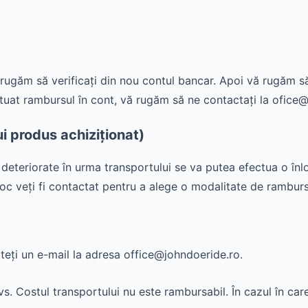
 rugăm să verificați din nou contul bancar. Apoi vă rugăm s
ctuat rambursul în cont, vă rugăm să ne contactați la ofice
i produs achiziționat)
deteriorate în urma transportului se va putea efectua o înlo
toc veți fi contactat pentru a alege o modalitate de ramburs
teți un e-mail la adresa office@johndoeride.ro.
vs. Costul transportului nu este rambursabil. În cazul în car