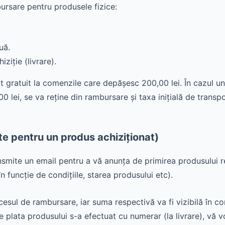
bursare pentru produsele fizice:
uă.
ziție (livrare).
t gratuit la comenzile care depășesc 200,00 lei. În cazul un
ei, se va reține din rambursare și taxa inițială de transpo
te pentru un produs achiziționat)
smite un email pentru a vă anunța de primirea produsului 
 funcție de condițiile, starea produsului etc).
sul de rambursare, iar suma respectivă va fi vizibilă în con
re plata produsului s-a efectuat cu numerar (la livrare), vă v