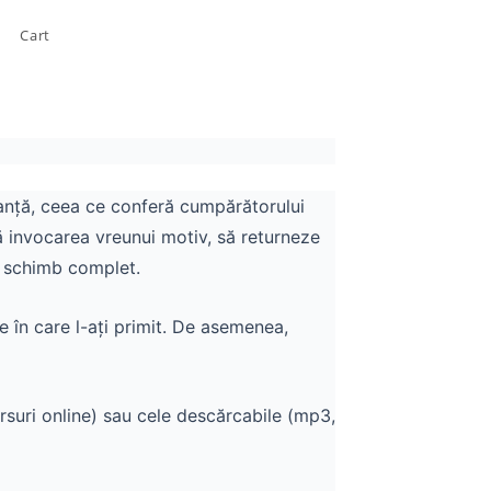
Cart
tanță, ceea ce conferă cumpărătorului
ră invocarea vreunui motiv, să returneze
n schimb complet.
re în care l-ați primit. De asemenea,
rsuri online) sau cele descărcabile (mp3,