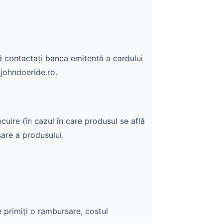
ă contactați banca emitentă a cardului
@johndoeride.ro.
cuire (în cazul în care produsul se află
are a produsului.
e primiți o rambursare, costul